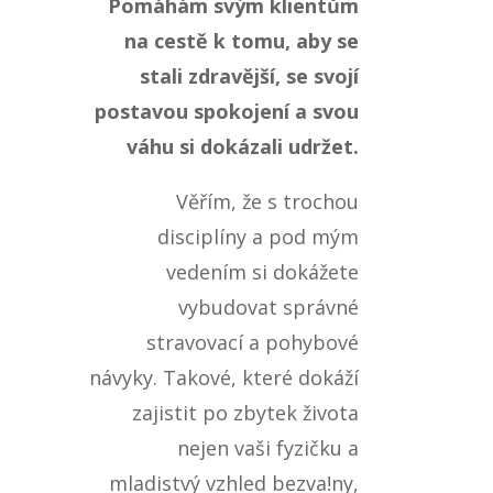
Pomáhám svým klientům
na cestě k tomu, aby se
stali zdravější, se svojí
postavou spokojení a svou
váhu si dokázali udržet.
Věřím, že s trochou
disciplíny a pod mým
vedením si dokážete
vybudovat správné
stravovací a pohybové
návyky. Takové, které dokáží
zajistit po zbytek života
nejen vaši fyzičku a
mladistvý vzhled bezva!ny,