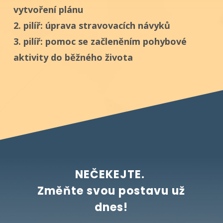
vytvoření plánu
2. pilíř: úprava stravovacích návyků
3. pilíř: pomoc se začleněním pohybové
aktivity do běžného života
NEČEKEJTE.
Změňte svou postavu už
dnes!