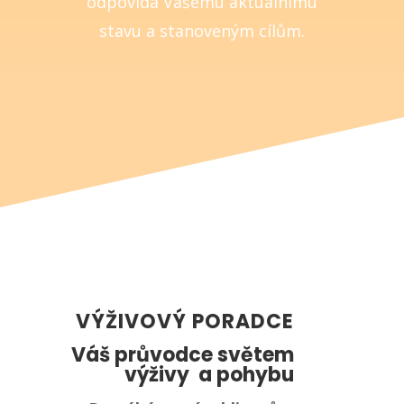
odpovídá Vašemu aktuálnímu
stavu a stanoveným cílům.
VÝŽIVOVÝ PORADCE
Váš průvodce světem
výživy a pohybu