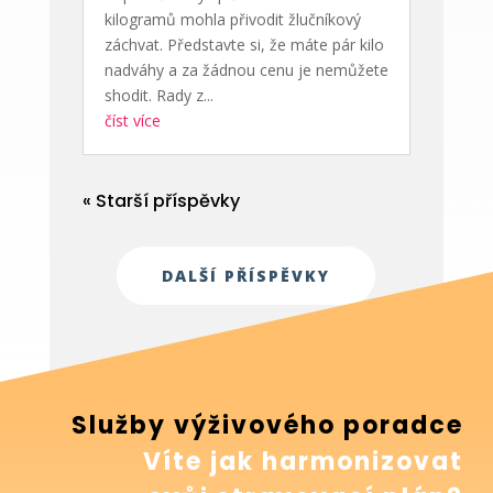
kilogramů mohla přivodit žlučníkový
záchvat. Představte si, že máte pár kilo
nadváhy a za žádnou cenu je nemůžete
shodit. Rady z...
číst více
« Starší příspěvky
DALŠÍ PŘÍSPĚVKY
Služby výživového poradce
Víte jak harmonizovat