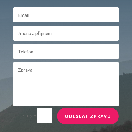
=
1 + 2
ODESLAT ZPRÁVU