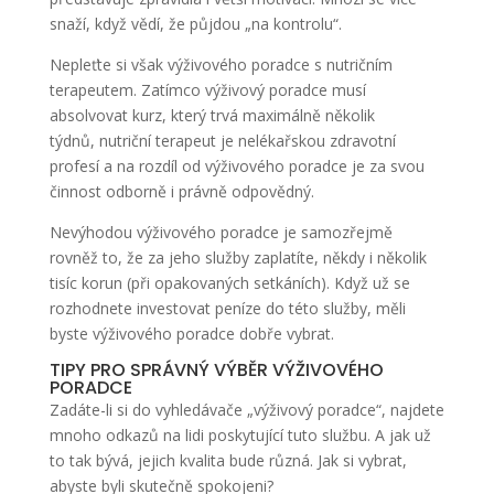
snaží, když vědí, že půjdou „na kontrolu“.
Nepleťte si však výživového poradce s nutričním
terapeutem. Zatímco výživový poradce musí
absolvovat kurz, který trvá maximálně několik
týdnů, nutriční terapeut je nelékařskou zdravotní
profesí a na rozdíl od výživového poradce je za svou
činnost odborně i právně odpovědný.
Nevýhodou výživového poradce je samozřejmě
rovněž to, že za jeho služby zaplatíte, někdy i několik
tisíc korun (při opakovaných setkáních). Když už se
rozhodnete investovat peníze do této služby, měli
byste výživového poradce dobře vybrat.
TIPY PRO SPRÁVNÝ VÝBĚR VÝŽIVOVÉHO
PORADCE
Zadáte-li si do vyhledávače „výživový poradce“, najdete
mnoho odkazů na lidi poskytující tuto službu. A jak už
to tak bývá, jejich kvalita bude různá. Jak si vybrat,
abyste byli skutečně spokojeni?