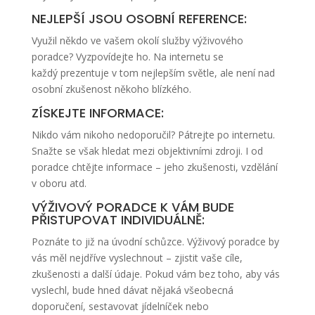
NEJLEPŠÍ JSOU OSOBNÍ REFERENCE:
Využil někdo ve vašem okolí služby výživového
poradce? Vyzpovídejte ho. Na internetu se
každý prezentuje v tom nejlepším světle, ale není nad
osobní zkušenost někoho blízkého.
ZÍSKEJTE INFORMACE:
Nikdo vám nikoho nedoporučil? Pátrejte po internetu.
Snažte se však hledat mezi objektivními zdroji. I od
poradce chtějte informace – jeho zkušenosti, vzdělání
v oboru atd.
VÝŽIVOVÝ PORADCE K VÁM BUDE
PŘISTUPOVAT INDIVIDUÁLNĚ:
Poznáte to již na úvodní schůzce. Výživový poradce by
vás měl nejdříve vyslechnout – zjistit vaše cíle,
zkušenosti a další údaje. Pokud vám bez toho, aby vás
vyslechl, bude hned dávat nějaká všeobecná
doporučení, sestavovat jídelníček nebo